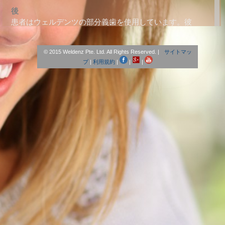
後
患者はウェルデンツの部分義歯を使用しています。彼
女の歯並びも矯正されました。
© 2015 Weldenz Pte. Ltd. All Rights Reserved. |
サイトマッ
患者（東京）
プ
|
利用規約
|
|
|
後