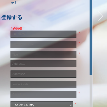
か？
登録する
*
必須欄
*
*
*
*
*